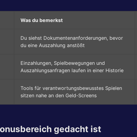
Was du bemerkst
Du siehst Dokumentenanforderungen, bevor
du eine Auszahlung anstößt
Einzahlungen, Spielbewegungen und
Auszahlungsanfragen laufen in einer Historie
Tools für verantwortungsbewusstes Spielen
sitzen nahe an den Geld-Screens
onusbereich gedacht ist