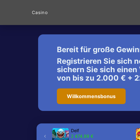
Casino
Bereit für große Gewi
Registrieren Sie sich 
sichern Sie sich ein
von bis zu 2.000 € + 2
Willkommensbonus
Delf
Angelique
2 474,99 €
10 032,04 €