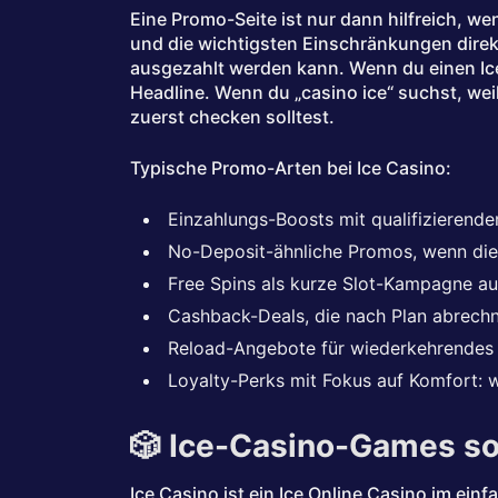
Eine Promo-Seite ist nur dann hilfreich, we
und die wichtigsten Einschränkungen direk
ausgezahlt werden kann. Wenn du einen Ice
Headline. Wenn du „casino ice“ suchst, weil
zuerst checken solltest.
Typische Promo-Arten bei Ice Casino:
Einzahlungs-Boosts mit qualifizierend
No-Deposit-ähnliche Promos, wenn die
Free Spins als kurze Slot-Kampagne au
Cashback-Deals, die nach Plan abrechn
Reload-Angebote für wiederkehrendes S
Loyalty-Perks mit Fokus auf Komfort: 
🎲 Ice-Casino-Games so 
Ice Casino ist ein Ice Online Casino im ein