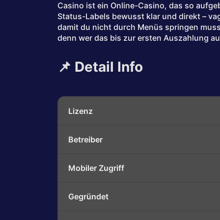
Casino ist ein Online-Casino, das so aufgeb
Status-Labels bewusst klar und direkt – va
damit du nicht durch Menüs springen musst,
denn wer das bis zur ersten Auszahlung a
📌 Detail Info
Lizenz
Betreiber
Mobiler Zugriff
Gegründet