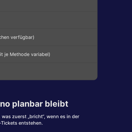
chen verfügbar)
t je Methode variabel)
ino planbar bleibt
 was zuerst „bricht“, wenn es in der
-Tickets entstehen.