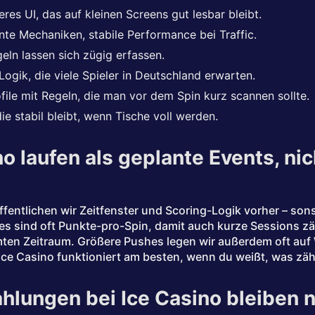
es UI, das auf kleinen Screens gut lesbar bleibt.
te Mechaniken, stabile Performance bei Traffic.
ln lassen sich zügig erfassen.
ik, die viele Spieler in Deutschland erwarten.
ofile mit Regeln, die man vor dem Spin kurz scannen sollte.
e stabil bleibt, wenn Tische voll werden.
no laufen als geplante Events, nic
fentlichen wir Zeitfenster und Scoring-Logik vorher – sons
ces sind oft Punkte-pro-Spin, damit auch kurze Sessions z
ten Zeitraum. Größere Pushes legen wir außerdem oft au
 Ice Casino funktioniert am besten, wenn du weißt, was zählt
hlungen bei Ice Casino bleiben n