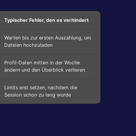
Typischer Fehler, den es verhindert
Warten bis zur ersten Auszahlung, um
Dateien hochzuladen
Profil-Daten mitten in der Woche
ändern und den Überblick verlieren
Limits erst setzen, nachdem die
Session schon zu lang wurde