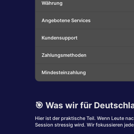
Währung
Angebotene Services
Kundensupport
Zahlungsmethoden
Mindesteinzahlung
🎯 Was wir für Deutschla
Hier ist der praktische Teil. Wenn Leute na
Session stressig wird. Wir fokussieren jed